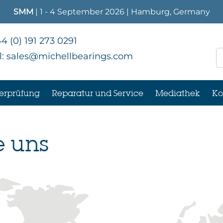
SMM
| 1 - 4 September 2026 | Hamburg, Germany
4 (0) 191 273 0291
l:
sales@michellbearings.com
erprüfung
Reparatur und Service
Mediathek
Ko
e uns