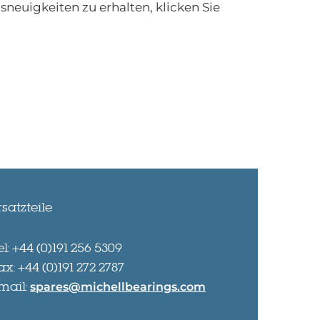
euigkeiten zu erhalten, klicken Sie
rsatzteile
el: +44 (0)191 256 5309
ax: +44 (0)191 272 2787
mail:
spares@michellbearings.com