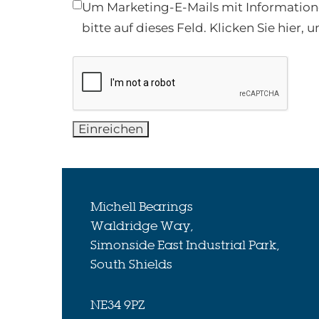
Marketingpräferenzen
Um Marketing-E-Mails mit Informatione
bitte auf dieses Feld. Klicken Sie hier
Einreichen
Michell Bearings
Waldridge Way,
Simonside East Industrial Park,
South Shields
NE34 9PZ