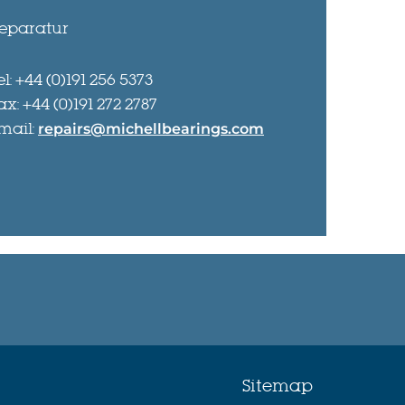
eparatur
el: +44 (0)191 256 5373
ax: +44 (0)191 272 2787
mail:
repairs@michellbearings.com
Sitemap